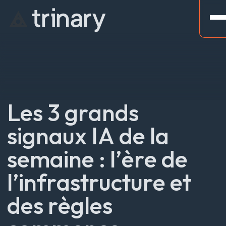
t
r
i
n
a
r
y
Les 3 grands
signaux IA de la
semaine : l’ère de
l’infrastructure et
des règles