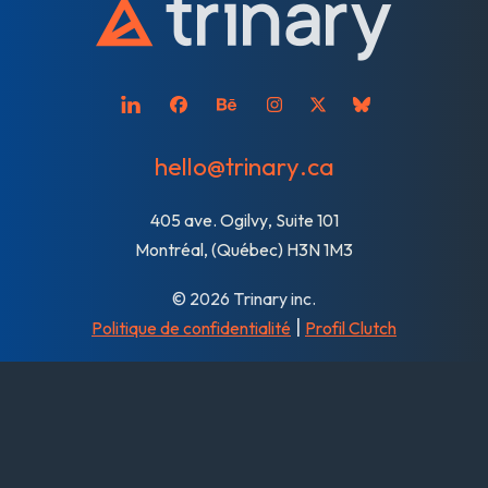
t
r
i
n
a
r
y
hello@trinary.ca
405 ave. Ogilvy, Suite 101
Montréal, (Québec) H3N 1M3
© 2026 Trinary inc.
|
Politique de confidentialité
Profil Clutch