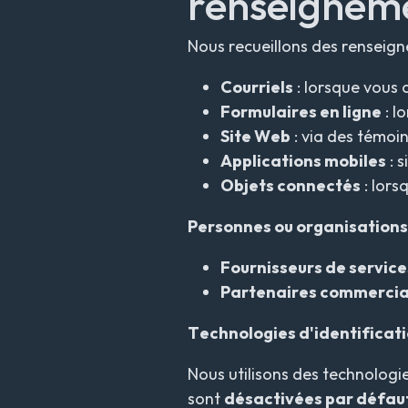
renseigneme
Nous recueillons des renseign
Courriels
: lorsque vous 
Formulaires en ligne
: l
Site Web
: via des témoi
Applications mobiles
: s
Objets connectés
: lors
Personnes ou organisations
Fournisseurs de servic
Partenaires commerci
Technologies d'identificatio
Nous utilisons des technologi
sont
désactivées par défau