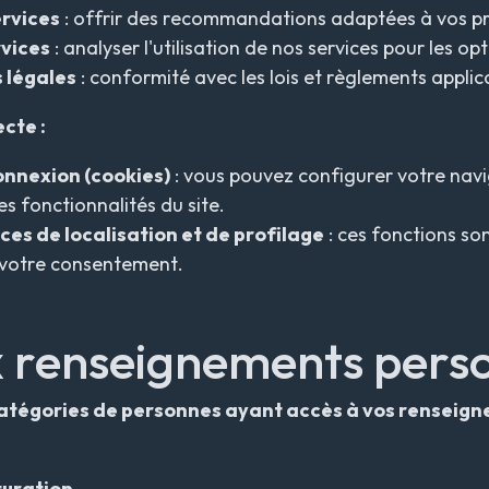
ervices
: offrir des recommandations adaptées à vos p
rvices
: analyser l'utilisation de nos services pour les opt
 légales
: conformité avec les lois et règlements applic
cte :
onnexion (
cookies
)
: vous pouvez configurer votre navig
s fonctionnalités du site.
ces de localisation et de profilage
: ces fonctions so
 votre consentement.
x renseignements pers
s catégories de personnes ayant accès à vos renseign
turation