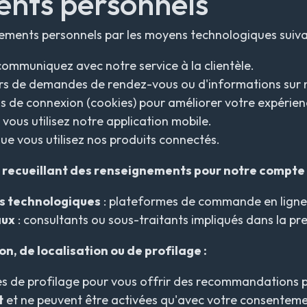
nts personnels
ements personnels par les moyens technologiques suiva
communiquez avec notre service à la clientèle.
ors de demandes de rendez-vous ou d'informations sur 
ns de connexion (
cookies
) pour améliorer votre expérienc
i vous utilisez notre application mobile.
que vous utilisez nos produits connectés.
 recueillant des renseignements pour notre compte 
es technologiques
: plateformes de commande en ligne, 
aux
: consultants ou sous-traitants impliqués dans la pre
n, de localisation ou de profilage :
es de profilage pour vous offrir des recommandations 
t
et ne peuvent être activées qu'avec votre consentemen