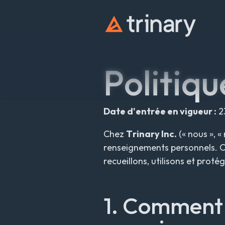
t
r
i
n
a
r
y
Politiqu
Date d'entrée en vigueur :
2
Chez
Trinary Inc.
(« nous », 
renseignements personnels. Ce
recueillons, utilisons et prot
1. Comment 