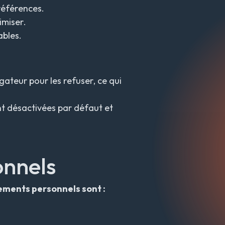
références.
imiser.
ables.
ateur pour les refuser, ce qui
nt désactivées par défaut et
onnels
ements personnels sont :