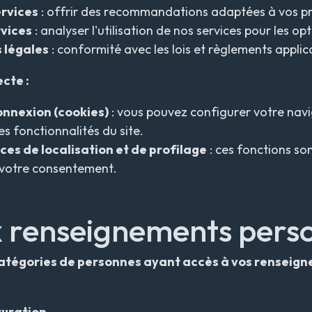
ervices
: offrir des recommandations adaptées à vos p
rvices
: analyser l'utilisation de nos services pour les opt
 légales
: conformité avec les lois et règlements applic
cte :
onnexion (
cookies
)
: vous pouvez configurer votre navig
s fonctionnalités du site.
ces de localisation et de profilage
: ces fonctions so
 votre consentement.
x renseignements pers
s catégories de personnes ayant accès à vos renseign
turation