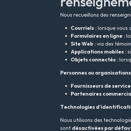
renseigneme
Nous recueillons des renseign
Courriels
: lorsque vous 
Formulaires en ligne
: l
Site Web
: via des témoi
Applications mobiles
: s
Objets connectés
: lors
Personnes ou organisations
Fournisseurs de servic
Partenaires commerci
Technologies d'identificatio
Nous utilisons des technologi
sont
désactivées par défau