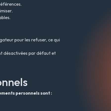
références.
imiser.
ables.
ateur pour les refuser, ce qui
nt désactivées par défaut et
onnels
ements personnels sont :