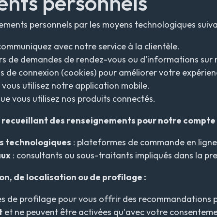
nts personnels
ements personnels par les moyens technologiques suiva
communiquez avec notre service à la clientèle.
ors de demandes de rendez-vous ou d'informations sur 
ns de connexion (
cookies
) pour améliorer votre expérienc
i vous utilisez notre application mobile.
que vous utilisez nos produits connectés.
 recueillant des renseignements pour notre compte 
es technologiques
: plateformes de commande en ligne, 
aux
: consultants ou sous-traitants impliqués dans la pre
n, de localisation ou de profilage :
es de profilage pour vous offrir des recommandations 
t
et ne peuvent être activées qu'avec votre consentemen