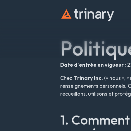
t
r
i
n
a
r
y
Politiqu
Date d'entrée en vigueur :
2
Chez
Trinary Inc.
(« nous », 
renseignements personnels. Ce
recueillons, utilisons et prot
1. Comment 